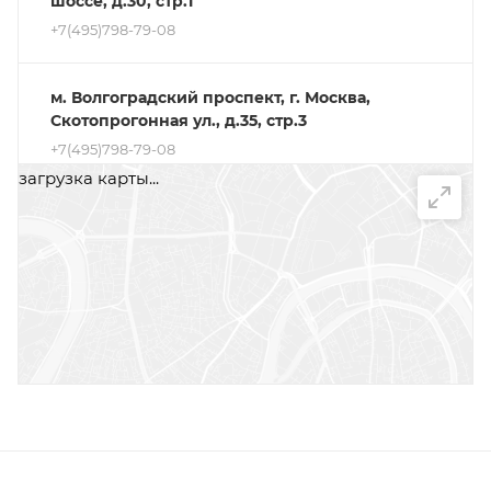
шоссе, д.30, стр.1
+7(495)798-79-08
м. Волгоградский проспект, г. Москва,
Скотопрогонная ул., д.35, стр.3
+7(495)798-79-08
загрузка карты...
Магазин у м. Шелепиха, г. Москва, 2-я
Магистральная ул., д.10, стр.1
+7(495)798-79-08
Магазин на м. Кантемировская, г. Москва,
Тарный проезд, д.11, стр.1
+7(495)798-79-08
Магазин м. Измайлово, г. Москва,
Мироновская ул., д.33, стр.28