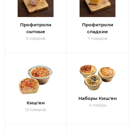
Профитроли
Профитроли
сытные
сладкие
5 товаров
7 товаров
Наборы Киш'ен
Киш'ен
4 товара
12 товаров