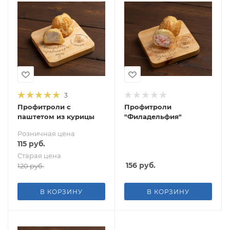
3
Профитроли с
Профитроли
паштетом из курицы
"Филадельфия"
Розничная цена
115
руб.
Старая цена
156
руб.
120
руб.
В КОРЗИНУ
В КОРЗИНУ