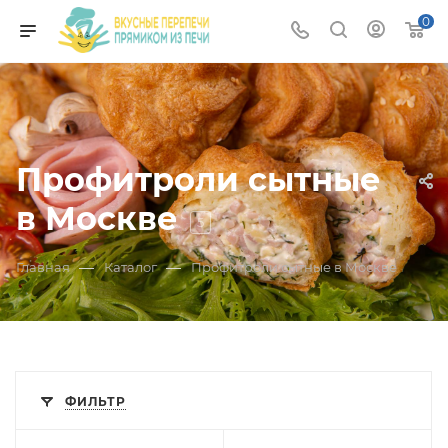
0
Профитроли сытные
в Москве
5
—
—
Главная
Каталог
Профитроли сытные в Москве
ФИЛЬТР