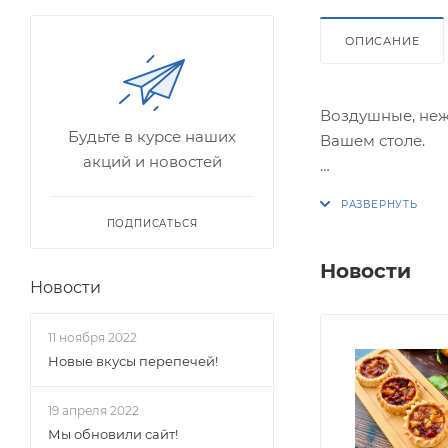
ОПИСАНИЕ
Воздушные, неж
Будьте в курсе наших
Вашем столе.
акций и новостей
1 шт — 40грамм 
ПОДПИСАТЬСЯ
Заказ от 4 штук.
Новости
Новости
324,88 кКал/100 
11 ноября 2022
**Перечеркнута
Новые вкусы перепечей!
(спецпредложен
19 апреля 2022
Мы обновили сайт!