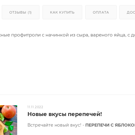
ОТЗЫВЫ (1)
КАК КУПИТЬ
ОПЛАТА
ДОС
ные профитроли с начинкой из сыра, вареного яйца, с 
(вес может незначительно отличаться, так как продукт р
гр.
я цена является первоначальной, без учета действующе
11.11.2022
ия)
Новые вкусы перепечей!
Встречайте новый вкус! -
ПЕРЕПЕЧИ С ЯБЛОКО