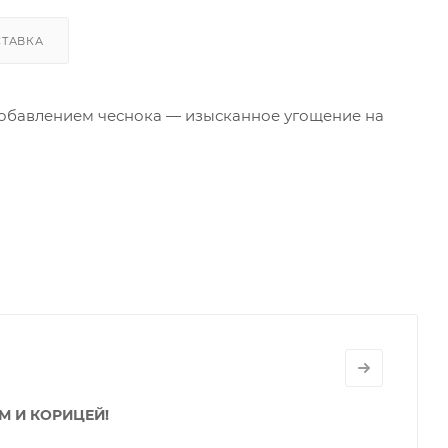
ТАВКА
добавлением чеснока — изысканное угощение на
учной работы).
й в настоящий момент на нашем сайте скидки
М И КОРИЦЕЙ!