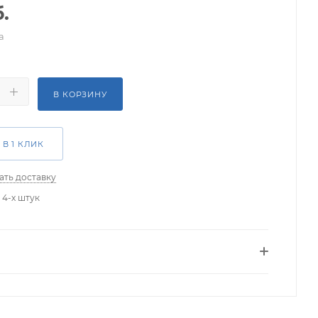
.
а
В КОРЗИНУ
 В 1 КЛИК
ать доставку
 4-х штук