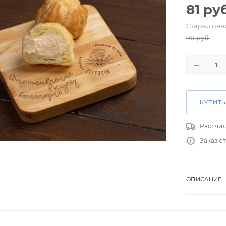
81
руб
Старая цен
90
руб.
КУПИТЬ
Рассчит
Заказ от
ОПИСАНИЕ