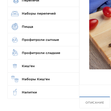
Перепечи
Наборы перепечей
Пицца
Профитроли сытные
Профитроли сладкие
Киш'ен
Наборы Киш'ен
Напитки
ОПИСАНИЕ