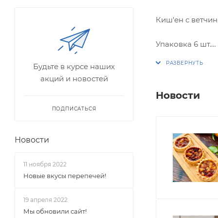
Киш'ен с ветчин
Упаковка 6 шт.
Будьте в курсе наших
*Киш'ен выпекае
акций и новостей
Вес коробки: 60
Новости
ПОДПИСАТЬСЯ
Новости
11 ноября 2022
Новые вкусы перепечей!
19 апреля 2022
Мы обновили сайт!