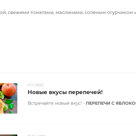
ой, свежими томатами, маслинами, солёным огурчиком и
тся из песочного теста!
0-650 гр.
11.11.2022
Новые вкусы перепечей!
Встречайте новый вкус! -
ПЕРЕПЕЧИ С ЯБЛОКО