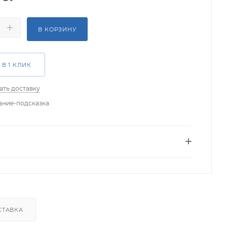
В КОРЗИНУ
 В 1 КЛИК
ать доставку
ание-подсказка
СТАВКА