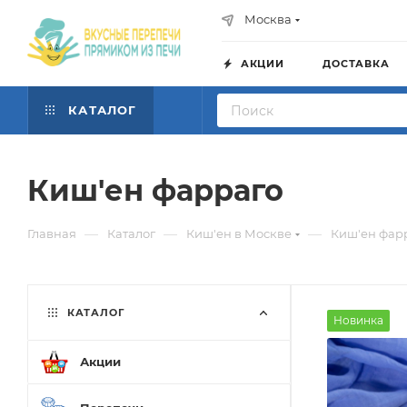
Москва
АКЦИИ
ДОСТАВКА
КАТАЛОГ
Киш'ен фарраго
—
—
—
Главная
Каталог
Киш'ен в Москве
Киш'ен фар
КАТАЛОГ
Новинка
Акции