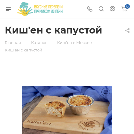
0
Киш'ен с капустой
—
—
—
Главная
Каталог
Киш'ен в Москве
Киш'ен с капустой