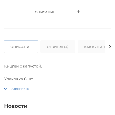
ОПИСАНИЕ
ОПИСАНИЕ
ОТЗЫВЫ (4)
КАК КУПИТЬ
Киш'ен с капустой.
Упаковка 6 шт.
*Киш'ен выпекается из песочного теста!
Вес коробки: 600-650 гр.
Новости