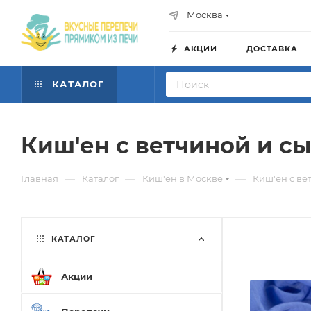
Москва
АКЦИИ
ДОСТАВКА
КАТАЛОГ
Киш'ен с ветчиной и с
—
—
—
Главная
Каталог
Киш'ен в Москве
Киш'ен с ве
КАТАЛОГ
Акции