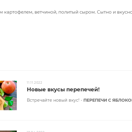
м картофелем, ветчиной, политый сыром. Сытно и вкусно
тся из песочного теста!
0-650 гр.
11.11.2022
Новые вкусы перепечей!
Встречайте новый вкус! -
ПЕРЕПЕЧИ С ЯБЛОКО