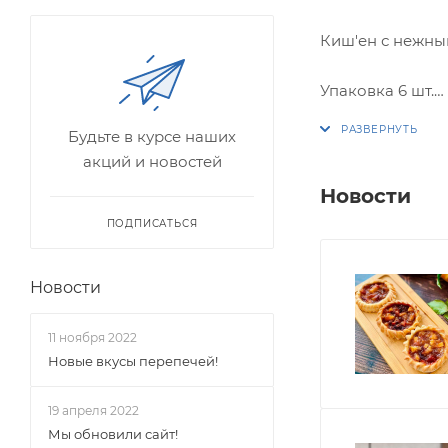
Киш'ен с нежны
Упаковка 6 шт.
Будьте в курсе наших
*Киш'ен выпекае
акций и новостей
Вес коробки: 60
Новости
ПОДПИСАТЬСЯ
331 кКал/100 гр
Новости
11 ноября 2022
Новые вкусы перепечей!
19 апреля 2022
Мы обновили сайт!