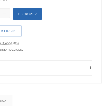
В КОРЗИНУ
 В 1 КЛИК
ать доставку
ание-подсказка
ВКА