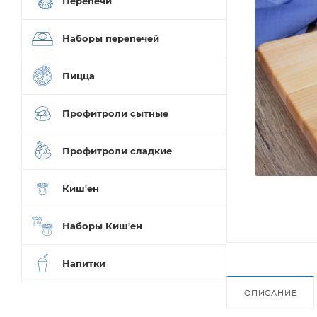
Перепечи
Наборы перепечей
Пицца
Профитроли сытные
Профитроли сладкие
Киш'ен
Наборы Киш'ен
Напитки
ОПИСАНИЕ