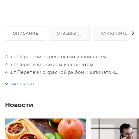
ОПИСАНИЕ
ОТЗЫВЫ (1)
КАК КУПИТЬ
4 шт Перепечи с креветками и шпинатом
4 шт Перепечи с сыром и шпинатом
4 шт Перепечи с красной рыбой и шпинатом
4 шт Перепечи с курицей, сыром и шпинатом
*Перепечки выпекаются из бездрожжевого
сдобного теста!
Новости
Вес коробки: 800-850 гр.
243,8 кКал/100 гр.