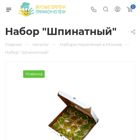
0
Набор "Шпинатный"
—
—
—
Главная
Каталог
Наборы перепечей в Москве
Набор "Шпинатный"
Новинка