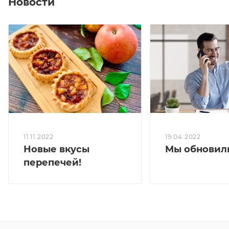
Новости
** В перепечах с вишней возможны косточки
Вес коробки: 800-850 гр
250,1 кКал/100 гр
**Перечеркнутая цена является первоначальной,
без учета действующей в настоящий момент скидки
(спецпредложения)
19.04.2022
11.11.2022
Мы обновили
Новые вкусы
перепечей!