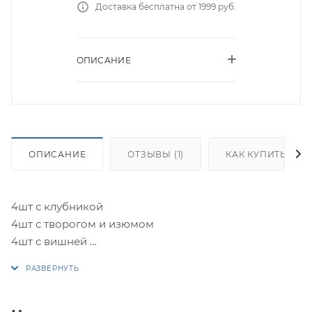
Доставка бесплатна от 1999 руб.
ОПИСАНИЕ
ОПИСАНИЕ
ОТЗЫВЫ (1)
КАК КУПИТЬ
4шт с клубникой
4шт с творогом и изюмом
4шт с вишней
4шт с брусникой, яблоком и сгущенным молоком
*Перепечки выпекаются из бездрожжевого
сдобного теста!