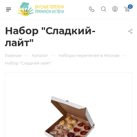
0
Набор "Сладкий-
лайт"
—
—
—
Главная
Каталог
Наборы перепечей в Москве
Набор "Сладкий-лайт"