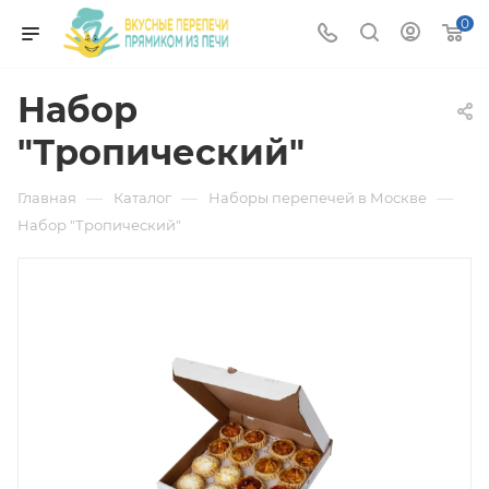
0
Набор
"Тропический"
—
—
—
Главная
Каталог
Наборы перепечей в Москве
Набор "Тропический"