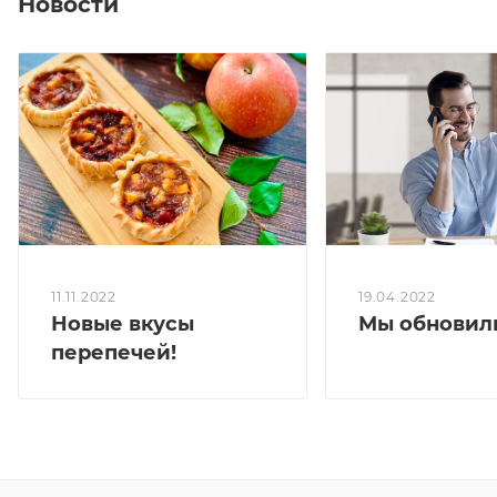
Новости
Вес коробки: 800-850 гр.
255,78 кКал/100 гр.
**Перечеркнутая цена является первоначальной,
без учета действующей в настоящий момент скидки
(спецпредложения)
19.04.2022
11.11.2022
Мы обновили
Новые вкусы
перепечей!