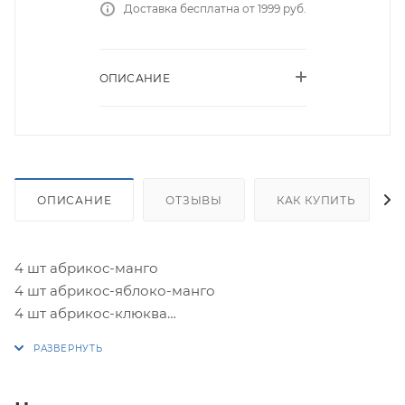
Доставка бесплатна от 1999 руб.
ОПИСАНИЕ
ОПИСАНИЕ
ОТЗЫВЫ
КАК КУПИТЬ
4 шт абрикос-манго
4 шт абрикос-яблоко-манго
4 шт абрикос-клюква
4 шт творог-манго
*Перепечки выпекаются из бездрожжевого
сдобного теста!