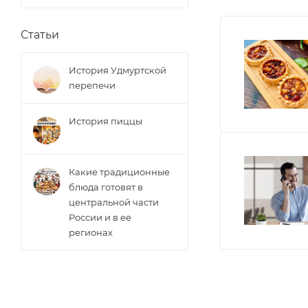
*Перепечи выпе
Статьи
248,31 кКал/100 
История Удмуртской
**Перечеркнута
перепечи
История пиццы
Какие традиционные
блюда готовят в
центральной части
России и в ее
регионах