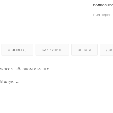
ПОДРОБНОС
Вид переп
ОТЗЫВЫ (1)
КАК КУПИТЬ
ОПЛАТА
ДОС
икосом, яблоком и манго
 8 штук.
тук: 800-850 гр.
тук: 400-425 гр.