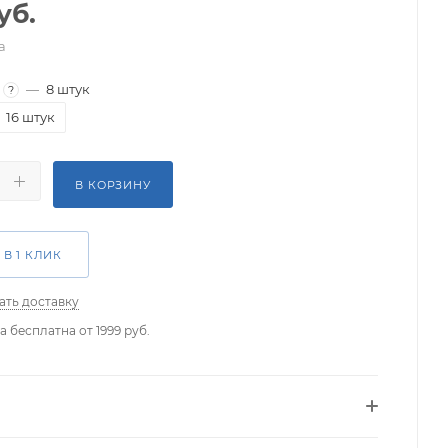
уб.
а
—
8 штук
?
16 штук
В КОРЗИНУ
 В 1 КЛИК
ать доставку
а бесплатна от 1999 руб.