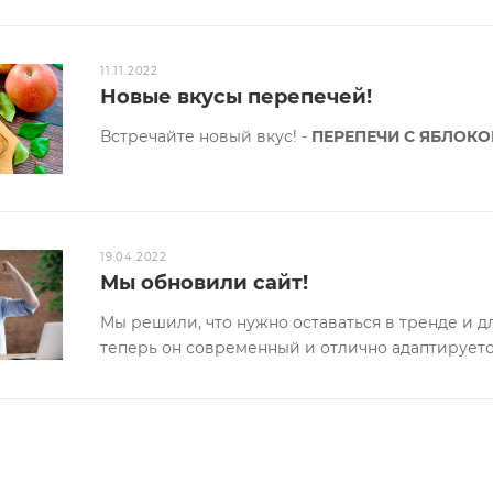
каются из бездрожжевого сдобного теста!
11.11.2022
гр
Новые вкусы перепечей!
я цена является первоначальной, без учета действующе
Встречайте новый вкус! -
ПЕРЕПЕЧИ С ЯБЛОКО
19.04.2022
Мы обновили сайт!
Мы решили, что нужно оставаться в тренде и 
теперь он современный и отлично адаптируетс