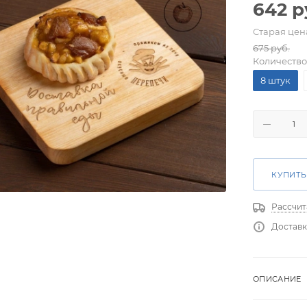
642
р
Старая цен
675
руб.
Количество
8 штук
КУПИТЬ
Рассчит
Доставк
ОПИСАНИЕ