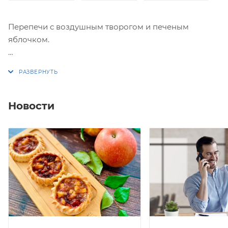
Перепечи с воздушным творогом и печеным
яблочком.
Упаковка 16 или 8 штук.
Вес коробки 16 штук: 800-850 гр.
Новости
Вес коробки 8 штук: 400-425 гр.
*Перепечи выпекаются из бездрожжевого сдобного
теста!
278,21 кКал/100 гр
**Перечеркнутая цена является первоначальной,
без учета действующей в настоящий момент на