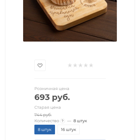
Розничная цена
693
руб.
Старая цена
744
руб.
Количество
—
8 штук
?
8 штук
16 штук