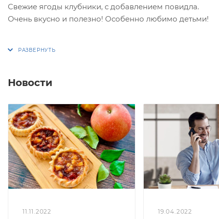
Свежие ягоды клубники, с добавлением повидла.
Очень вкусно и полезно! Особенно любимо детьми!
Упаковка 16 или 8 штук.
Вес коробки 16 штук: 800-850 гр.
Новости
Вес коробки 8 штук: 400-425 гр.
*Выпекаются из бездрожжевого сдобного теста!
248,31 кКал/100 гр
**Перечеркнутая цена является первоначальной,
без учета действующей в настоящий момент скидки
(спецпредложения)
19.04.2022
11.11.2022