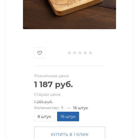
Розничная цена
1 187
руб.
Старая цена
1 285
руб.
Количество
—
16 штук
?
8 штук
16 штук
КУПИТЬ В 1 КЛИК