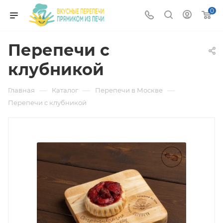
0
Перепечи с
клубникой
—
—
—
Главная
Каталог
Перепечи в Москве
Перепечи с клубникой