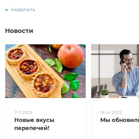
Упаковка 16 или 8 штук.
Вес коробки 16 штук: 800-850 гр.
Новости
Вес коробки 8 штук: 400-425 гр.
*Перепечи выпекаются из бездрожжевого сдобного
теста!
237,8 кКал/100 гр.
Белки, г - 8,0
Жиры, г - 13,8
Углеводы, г - 20,6
19.04.2022
11.11.2022
Мы обновили
Новые вкусы
перепечей!