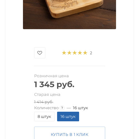
2
Розничная цена
1 345
руб.
Старая цена
1 414
руб.
Количество
—
16 штук
?
8 штук
16 штук
КУПИТЬ В 1 КЛИК