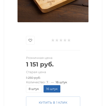
Розничная цена
1 151
руб.
Старая цена
1 250
руб.
Количество
—
16 штук
?
8 штук
16 штук
КУПИТЬ В 1 КЛИК