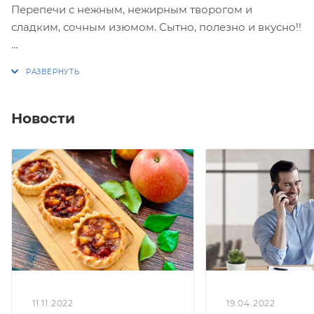
Перепечи с нежным, нежирным творогом и
сладким, сочным изюмом. Сытно, полезно и вкусно!!
Упаковка 16 или 8 штук.
Вес коробки 16 штук: 800-850 гр.
Новости
Вес коробки 8 штук: 400-425 гр.
*Перепечи выпекаются из бездрожжевого сдобного
теста!
255,48 кКал/100 гр
**Перечеркнутая цена является первоначальной,
без учета действующей в настоящий момент скидки
(спецпредложения)
19.04.2022
11.11.2022